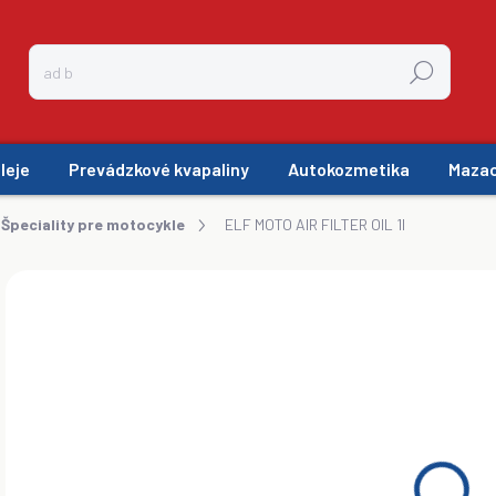
Hľadať
leje
Prevádzkové kvapaliny
Autokozmetika
Mazac
Špeciality pre motocykle
ELF MOTO AIR FILTER OIL 1l
ZNAČKA:
ELF
€
€8,
Jedn
SK
cena