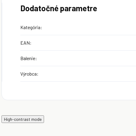
Dodatočné parametre
Kategória
:
EAN
:
Balenie
:
Výrobca
:
High-contrast mode