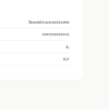
Špeciality pre motocykle
3267025003042
1L
ELF