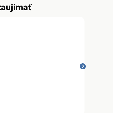
zaujímať
otul A3 Air
Motul A2 Air
Motul A1 A
ilter Oil 1 l
Filter Oil
Filter Cle
Spray 400 ml
l
14,60 €
7,50 €
55,95 €