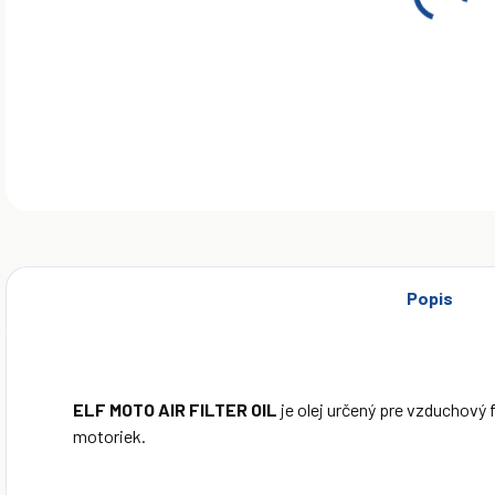
ELF 
filt
DETA
Popis
ELF MOTO AIR FILTER OIL
je olej určený pre vzduchový f
motoriek.