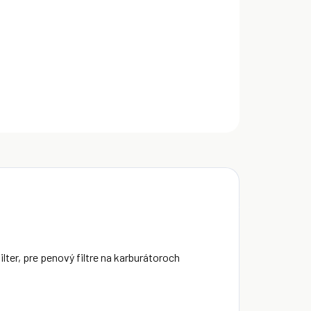
MOTO AIR FILTER OIL je olej určený pre vzduchový
er, pre penový filtre na karburátoroch motoriek...
ILNÉ INFORMÁCIE
OPÝTAŤ SA
Uložiť
ilter, pre penový filtre na karburátoroch