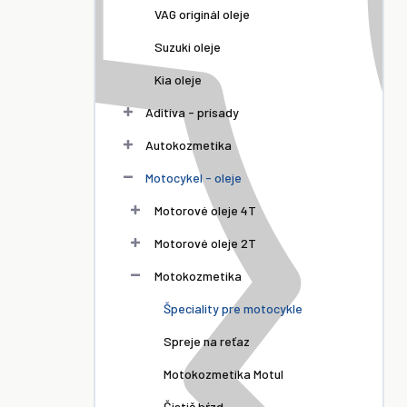
VAG originál oleje
Suzuki oleje
Kia oleje
Aditíva - prísady
Autokozmetika
Motocykel - oleje
Motorové oleje 4T
 P1
Motul P4 E.Z.
Motul
Motorové oleje 2T
 Clean
Lube 400 ml
Scooter
l
Motokozmetika
Gear 80W-90
8,20 €
150 ml
€
4,65 €
Špeciality pre motocykle
Spreje na reťaz
Motokozmetika Motul
Čistič bŕzd