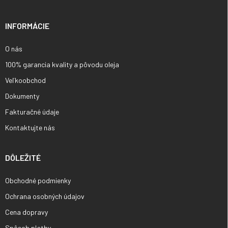
ä
t
i
INFORMÁCIE
e
O nás
100% garancia kvality a pôvodu oleja
Veľkoobchod
Dokumenty
Fakturačné údaje
Kontaktujte nás
DÔLEŽITÉ
Obchodné podmienky
Ochrana osobných údajov
Cena dopravy
Spôsob platby