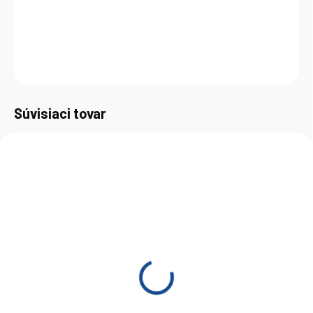
nečistôt. Zaisťuje ochranu reťaze v blate i daždi.
DETAILNÉ INFORMÁCIE
OPÝTAŤ SA
Uložiť
Súvisiaci tovar
VYPREDANÉ
Motul C3 Chain Lube Off
Road 100ml
€9