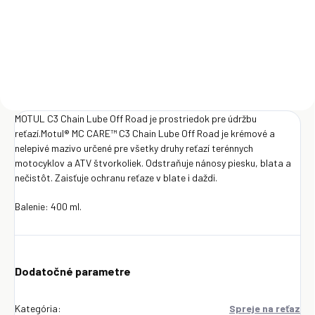
Detail
MOTUL C3 Chain Lube Off Road je prostriedok pre údržbu
reťazí.Motul® MC CARE™ C3 Chain Lube Off Road je krémové a
nelepivé mazivo určené pre všetky druhy reťazí terénnych
motocyklov a ATV štvorkoliek. Odstraňuje nánosy piesku, blata a
nečistôt. Zaisťuje ochranu reťaze v blate i daždi.
Balenie: 400 ml.
Dodatočné parametre
Kategória
:
Spreje na reťaz