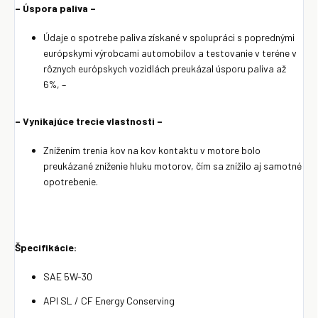
– Úspora paliva –
Údaje o spotrebe paliva získané v spolupráci s poprednými
európskymi výrobcami automobilov a testovanie v teréne v
rôznych európskych vozidlách preukázal úsporu paliva až
6%, –
– Vynikajúce trecie vlastnosti –
Znížením trenia kov na kov kontaktu v motore bolo
preukázané zníženie hluku motorov, čím sa znížilo aj samotné
opotrebenie.
Špecifikácie:
SAE 5W-30
API SL / CF Energy Conserving