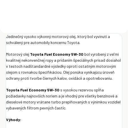
Jedinečný vysoko výkonný motorový olej, ktorý bol vyvinutí a
schválený pre automobily koncernu Toyota.
Motorový olej
Toyota Fuel Economy 5W-30
bol vyrobený z veľmi
kvalitnej nekonvenčnej ropy a pridaním špeciálnych prísad dosiahol
v testoch nadštandardné výsledky oproti ostatným motorovým
olejom s rovnakou špecifikáciou. Olej ponúka vynikajúcu úroveň
ochrany proti tvorbe čiernych kalov, oxidácii a opotrebovaniu.
Toyota Fuel Economy 5W-30
s vysokou rezervou spĺňa
požiadavky najnovších noriem a je vhodný pre všetky benzínové a
dieselové motory vrátane turbo preplňovaných s výnimkou vozidiel
vybavených filtrom pevných častíc.
Výhody: