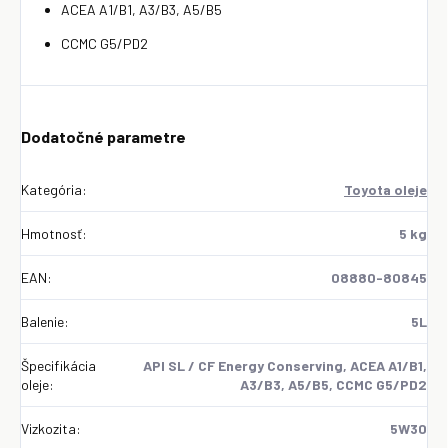
ACEA A1/B1, A3/B3, A5/B5
CCMC G5/PD2
Dodatočné parametre
Kategória
:
Toyota oleje
Hmotnosť
:
5 kg
EAN
:
08880-80845
Balenie
:
5L
Špecifikácia
API SL / CF Energy Conserving, ACEA A1/B1,
oleje
:
A3/B3, A5/B5, CCMC G5/PD2
Vizkozita
:
5W30