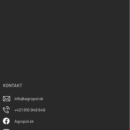
KONTAKT
info
@
agropol.sk
+421 910 949 649
Agropol.sk