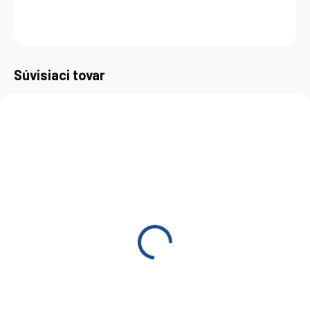
OPÝTAŤ SA
Uložiť
Súvisiaci tovar
SKLADOM
(>5 KS)
Toyota Fuel Economy
5W-30 1 l
€8
Do košíka