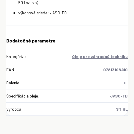
50 l paliva)
výkonová trieda: JASO-FB
Dodatočné parametre
Kategória
:
Oleje pre záhradnú techniku
EAN
:
07813198410
Balenie
:
1L
Špecifikácia oleje
:
JASO-FB
Výrobca
:
STIHL