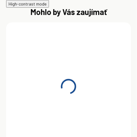
High-contrast mode
Mohlo by Vás zaujímať
Motorový olej STIHL HP
1:50 1L s odmerkou
14,60 €