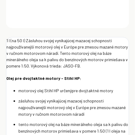
DETAILNÉ INFORMÁCIE
OPÝTAŤ SA
Uložiť
1 l (na 50 l) Zásluhou svojej vynikajúcej mazacej schopnosti
najpoužívanejší motorový olej v Európe pre zmesou mazané motory
v ručnom motorovom náradí. Tento motorový olej na báze
minerálneho oleja sa k palivu do benzínových motorov primiešava v
pomere 1:50. Výkonová trieda: JASO-FB.
Olej pre dvojtaktné motory - Stihl HP:
motorový olej Stihl HP určenýpre dvojtaktné motory
zásluhou svojej vynikajúcej mazacej schopnosti
najpoužívanejší motorový olej v Európe pre zmesou mazané
motory v ručnom motorovom náradí
tento motorový olej na báze minerálneho oleja sa k palivu do
benzínových motorov primiešava v pomere 1:50 (1 l oleja na