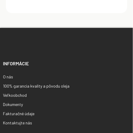
Z
á
p
ä
t
i
INFORMÁCIE
e
O nás
100% garancia kvality a pôvodu oleja
Veľkoobchod
Dokumenty
Fakturačné údaje
Kontaktujte nás