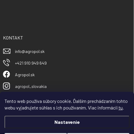
KONTAKT
info
@
agropol.sk
+421 910 949 649
Agropol.sk
agropol_slovakia
Tento web používa súbory cookie. Ďalším prechádzaním tohto
webu vyjadrujete súhlas s ich používaním. Viac informácií
tu
.
Nastavenie
Vážený obchodný partner, zákazník, spoločnosť
AGROPOL Slovakia s.r.o v dňoch od 30.7.– 08.08 čerpá