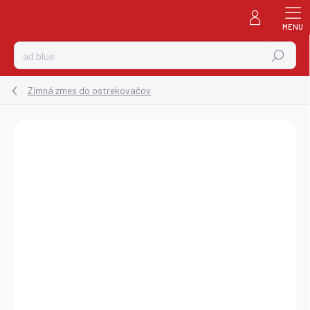
Prejsť
na
obsah
Hľadať
Zimná zmes do ostrekovačov
ZNAČKA:
GRANDX