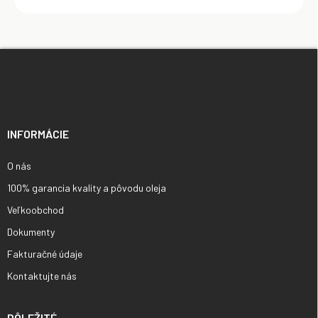
Z
á
p
ä
t
i
INFORMÁCIE
e
O nás
100% garancia kvality a pôvodu oleja
Veľkoobchod
Dokumenty
Fakturačné údaje
Kontaktujte nás
DÔLEŽITÉ