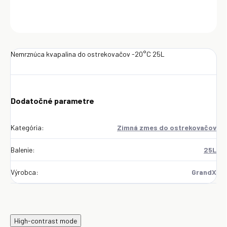
OPÝTAŤ SA
Uložiť
Nemrznúca kvapalina do ostrekovačov -20°C 25L
Dodatočné parametre
Kategória
:
Zimná zmes do ostrekovačov
Balenie
:
25L
Výrobca
:
GrandX
High-contrast mode