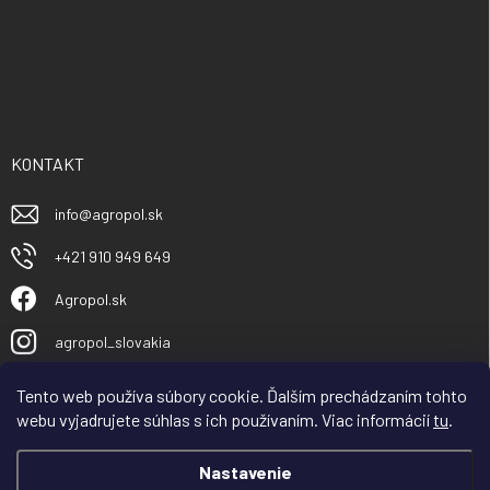
KONTAKT
info
@
agropol.sk
+421 910 949 649
Agropol.sk
agropol_slovakia
Tento web používa súbory cookie. Ďalším prechádzaním tohto
webu vyjadrujete súhlas s ich používaním. Viac informácií
tu
.
Nastavenie
Vážený obchodný partner, zákazník, spoločnosť