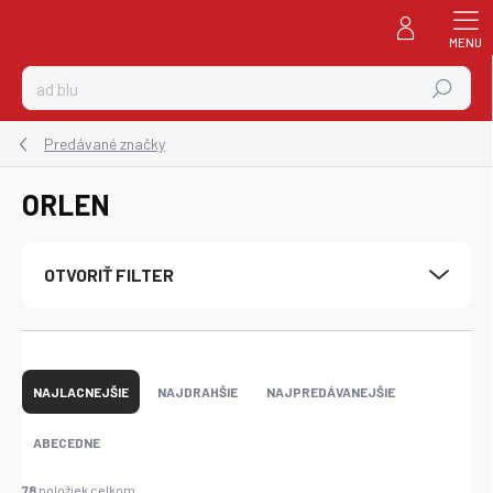
Prejsť
na
obsah
Hľadať
Predávané značky
ORLEN
OTVORIŤ FILTER
R
a
NAJLACNEJŠIE
NAJDRAHŠIE
NAJPREDÁVANEJŠIE
d
e
ABECEDNE
n
i
78
položiek celkom