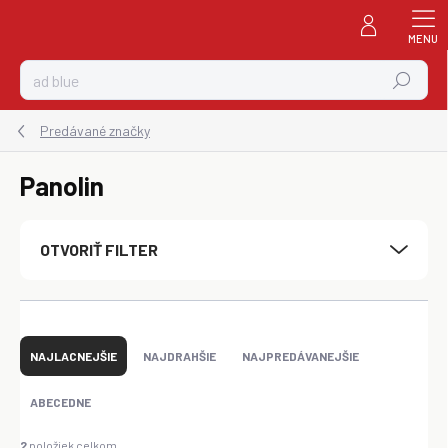
Prejsť
na
obsah
Hľadať
Predávané značky
Panolin
OTVORIŤ FILTER
R
a
NAJLACNEJŠIE
NAJDRAHŠIE
NAJPREDÁVANEJŠIE
d
e
ABECEDNE
n
i
2
položiek celkom