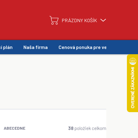
PRÁZDNY KOŠÍK
NÁKUPNÝ
KOŠÍK
í plán
Naša firma
Cenová ponuka pre veľkoodber
38
položiek celkom
ABECEDNE