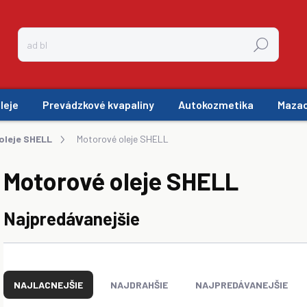
Hľadať
leje
Prevádzkové kvapaliny
Autokozmetika
Mazac
oleje SHELL
Motorové oleje SHELL
Motorové oleje SHELL
Najpredávanejšie
R
a
NAJLACNEJŠIE
NAJDRAHŠIE
NAJPREDÁVANEJŠIE
d