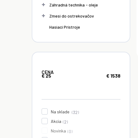
Záhradná technika - oleje
Zmesi do ostrekovačov
Hasiaci Prístroje
CENA
€
25
€
1538
Na sklade
32
Akcia
2
Novinka
0