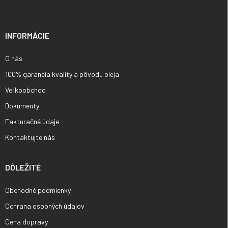
p
ä
t
i
INFORMÁCIE
e
O nás
100% garancia kvality a pôvodu oleja
Veľkoobchod
Dokumenty
Fakturačné údaje
Kontaktujte nás
DÔLEŽITÉ
Obchodné podmienky
Ochrana osobných údajov
Cena dopravy