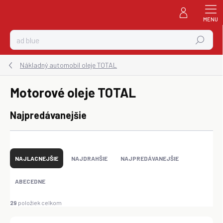
Prejsť
na
obsah
Hľadať
Nákladný automobil oleje TOTAL
Motorové oleje TOTAL
Najpredávanejšie
R
a
NAJLACNEJŠIE
NAJDRAHŠIE
NAJPREDÁVANEJŠIE
d
e
ABECEDNE
n
i
29
položiek celkom
e
p