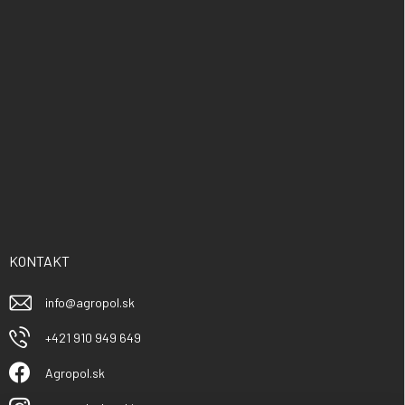
KONTAKT
info
@
agropol.sk
+421 910 949 649
Agropol.sk