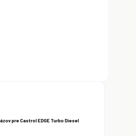
astrol Edge
urbo Diesel
W-40 5 l
€43,50
Do košíka
názov pre Castrol EDGE Turbo Diesel