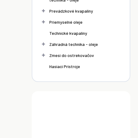
Prevádzkové kvapaliny
Priemyselné oleje
Technické kvapaliny
Záhradná technika - oleje
Zmesi do ostrekovačov
Hasiaci Prístroje
SKLADOM
SKLADOM
SKLADOM
ol Edge
Castrol
Castrol GTX
30 60 l
Magnatec C3
15W-40 60L