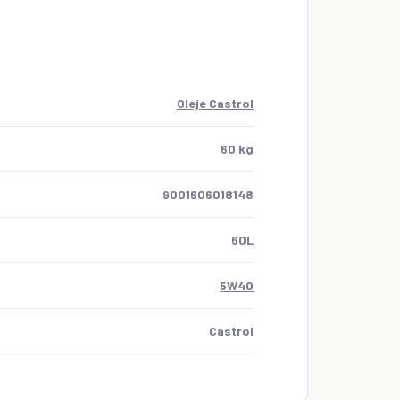
Oleje Castrol
60 kg
9001606018148
60L
5W40
Castrol