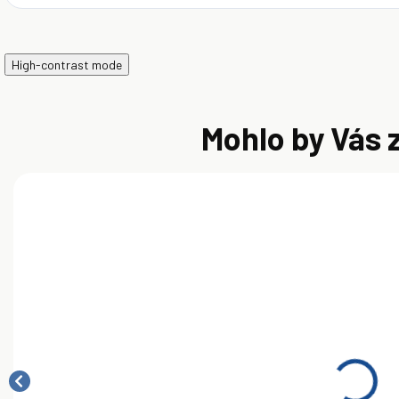
High-contrast mode
Mohlo by Vás 
SKLADOM
SKLADOM
Castrol Edge
Castrol Edge
C
Professional
LL 5W-30 60