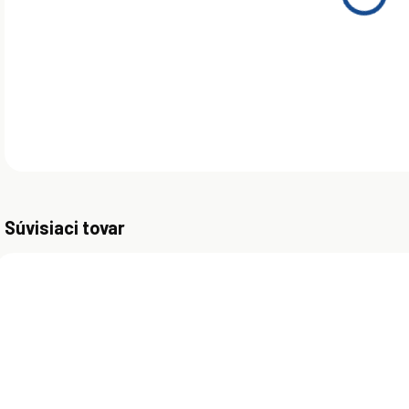
Cast
pre 
DETA
Súvisiaci tovar
SKLADOM
SKLADOM
(>5 KS)
(>5 KS)