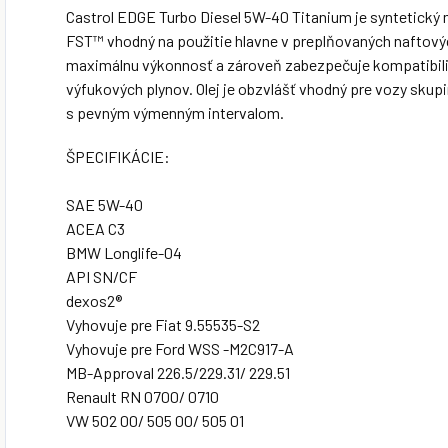
Castrol EDGE Turbo Diesel 5W-40 Titanium je syntetický 
FST™ vhodný na použitie hlavne v preplňovaných naftový
maximálnu výkonnosť a zároveň zabezpečuje kompatibili
výfukových plynov. Olej je obzvlášť vhodný pre vozy sku
s pevným výmenným intervalom.
ŠPECIFIKÁCIE:
SAE 5W-40
ACEA C3
BMW Longlife-04
API SN/CF
dexos2®
Vyhovuje pre Fiat 9.55535-S2
Vyhovuje pre Ford WSS -M2C917-A
MB-Approval 226.5/229.31/ 229.51
Renault RN 0700/ 0710
VW 502 00/ 505 00/ 505 01