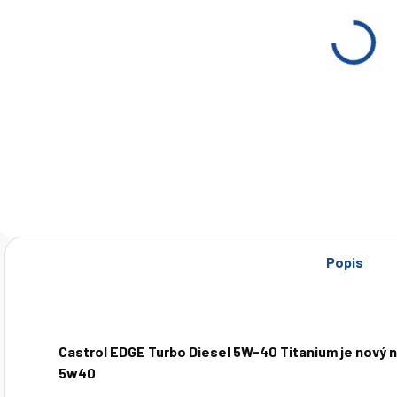
Castrol Edge
Castrol Edge
C
Turbo Diesel
Turbo Diesel
T
5W-40 1 l
5W-40 4 l
5
€9,45
€35,50
Do košíka
Do košíka
Popis
Castrol EDGE Turbo Diesel 5W-40 Titanium je nový 
5w40