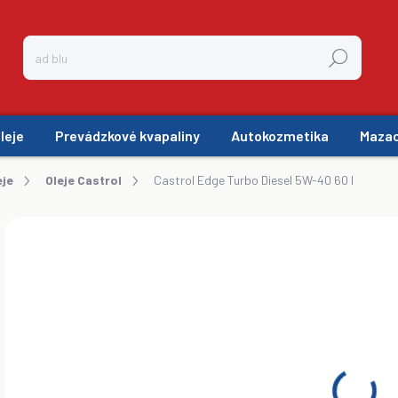
Hľadať
leje
Prevádzkové kvapaliny
Autokozmetika
Mazac
eje
Oleje Castrol
Castrol Edge Turbo Diesel 5W-40 60 l
ZNAČKA:
CASTROL
€4
ZADARMO
€35
Jedn
SK
cena