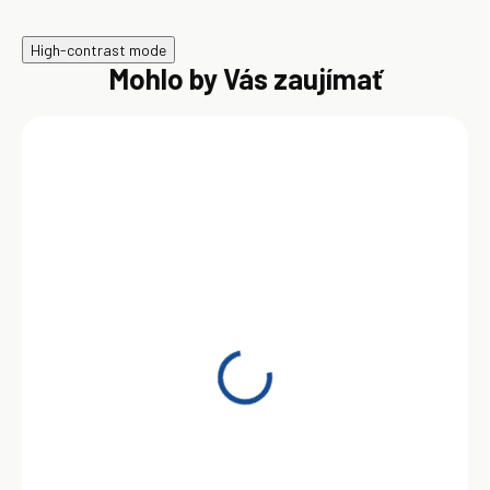
High-contrast mode
Mohlo by Vás zaujímať
SKLADOM
Castrol Edge
Professional A5 Volvo
0W-30 1 l
10,78 €