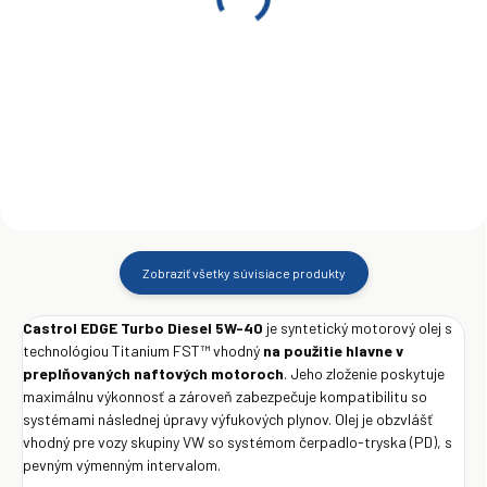
Castrol Edge Turbo
Castrol Edge Turbo
Diesel 5W-40 4 l
Diesel 5W-40 5 l
€35,50
€43,50
Do košíka
Do košíka
Zobraziť všetky súvisiace produkty
Castrol EDGE Turbo Diesel 5W-40
je syntetický motorový olej s
technológiou Titanium FST™ vhodný
na použitie hlavne v
preplňovaných naftových motoroch
. Jeho zloženie poskytuje
maximálnu výkonnosť a zároveň zabezpečuje kompatibilitu so
systémami následnej úpravy výfukových plynov. Olej je obzvlášť
vhodný pre vozy skupiny VW so systémom čerpadlo-tryska (PD), s
pevným výmenným intervalom.