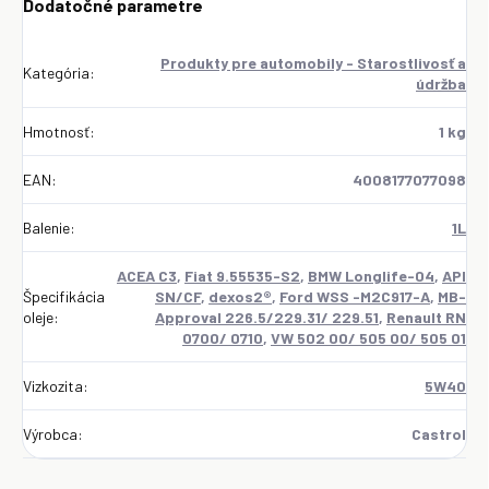
Dodatočné parametre
Produkty pre automobily - Starostlivosť a
Kategória
:
údržba
Hmotnosť
:
1 kg
EAN
:
4008177077098
Balenie
:
1L
ACEA C3
,
Fiat 9.55535-S2
,
BMW Longlife-04
,
API
Špecifikácia
SN/CF
,
dexos2®
,
Ford WSS -M2C917-A
,
MB-
oleje
:
Approval 226.5/229.31/ 229.51
,
Renault RN
0700/ 0710
,
VW 502 00/ 505 00/ 505 01
Vizkozita
:
5W40
Výrobca
:
Castrol