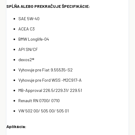
SPĹŇA ALEBO PREKRAČUJE ŠPECIFIKÁCIE:
SAE 5W-40
ACEA C3
BMW Longlife-04
API SN/CF
dexos2®
Vyhovuje pre Fiat 9.55535-S2
Vyhovuje pre Ford WSS -M2C917-A
MB-Approval 226.5/229.31/ 229.51
Renault RN 0700/ 0710
VW 502 00/ 505 00/ 505 01
Aplikácia: