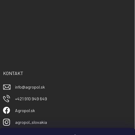
KONTAKT
info
@
agropol.sk
+421 910 949 649
Agropol.sk
agropol_slovakia