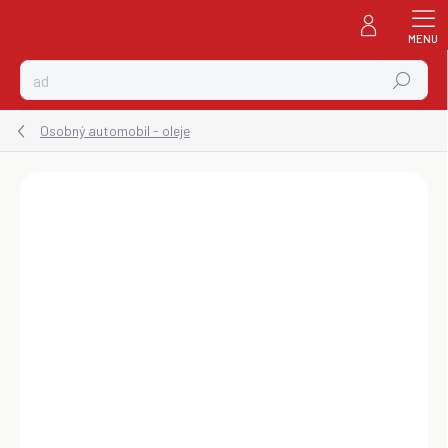
Prejsť
na
obsah
Hľadať
Osobný automobil - oleje
ZNAČKA:
CASTROL