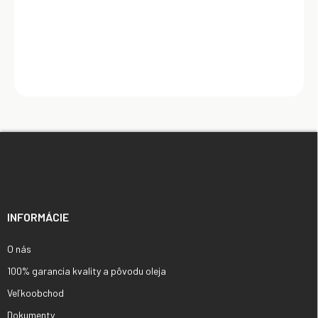
Do košíka
Z
á
p
ä
t
i
INFORMÁCIE
e
O nás
100% garancia kvality a pôvodu oleja
Veľkoobchod
Dokumenty