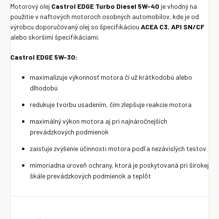
Motorový olej
Castrol EDGE Turbo Diesel 5W-40
je vhodný na
použitie v naftových motoroch osobných automobilov, kde je od
výrobcu doporučovaný olej so špecifikáciou
ACEA C3
,
API SN/CF
alebo skoršími špecifikáciami.
Castrol EDGE 5W-30:
maximalizuje výkonnosť motora či už krátkodobú alebo
dlhodobú
redukuje tvorbu usadením, čím zlepšuje reakcie motora
maximálný výkon motora aj pri najnáročnejších
prevádzkových podmienok
zaisťuje zvýšenie účinnosti motora podľa nezávislých testov
mimoriadna úroveň ochrany, ktorá je poskytovaná pri širokej
škále prevádzkových podmienok a teplôt