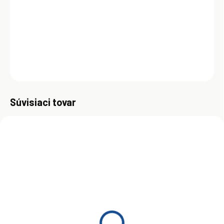
systémami následnej úpravy výfukových plynov. Olej je obzvlášť
vhodný pre vozy skupiny VW so systémom čerpadlo-tryska (PD), s
pevným výmenným intervalom.
DETAILNÉ INFORMÁCIE
OPÝTAŤ SA
Uložiť
Súvisiaci tovar
SKLADOM
SKLADOM
(>5 KS)
(>5 KS)