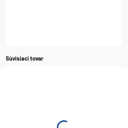
oleje, ktoré spĺňajú najnovšie odborové štandardy a ponúkajú
vysoko univerzálne vlastnosti pre mazanie najrôznejších druhov
strojných zariadení v priemysle a v lodnej doprave.
DETAILNÉ INFORMÁCIE
OPÝTAŤ SA
Uložiť
Súvisiaci tovar
ZADARMO
SKLADOM
(>5 KS)