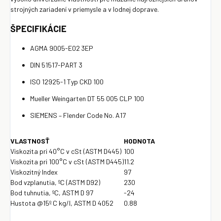
strojných zariadení v priemysle a v lodnej doprave.
ŠPECIFIKÁCIE
AGMA 9005-E02 3EP
DIN 51517-PART 3
ISO 12925-1 Typ CKD 100
Mueller Weingarten DT 55 005 CLP 100
SIEMENS – Flender Code No. A17
VLASTNOSŤ
HODNOTA
Viskozita pri 40°C v cSt (ASTM D445)
100
Viskozita pri 100°C v cSt (ASTM D445)
11.2
Viskozitný Index
97
Bod vzplanutia, ºC (ASTM D92)
230
Bod tuhnutia, ºC, ASTM D 97
-24
Hustota @15º C kg/l, ASTM D 4052
0.88