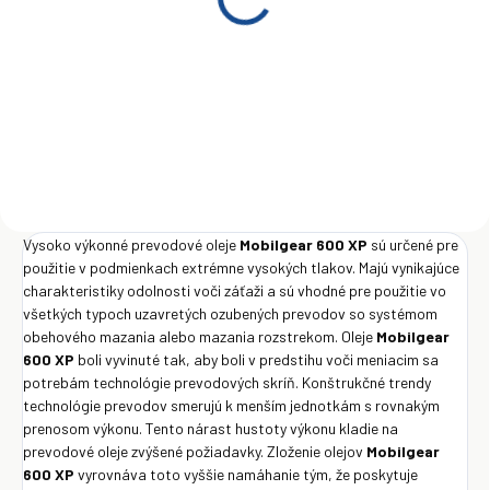
Mobil Mobilgear 600 XP
150 208 l
€1 199
Do košíka
Vysoko výkonné prevodové oleje
Mobilgear 600 XP
sú určené pre
použitie v podmienkach extrémne vysokých tlakov. Majú vynikajúce
charakteristiky odolnosti voči záťaži a sú vhodné pre použitie vo
všetkých typoch uzavretých ozubených prevodov so systémom
obehového mazania alebo mazania rozstrekom. Oleje
Mobilgear
600 XP
boli vyvinuté tak, aby boli v predstihu voči meniacim sa
potrebám technológie prevodových skríň. Konštrukčné trendy
technológie prevodov smerujú k menším jednotkám s rovnakým
prenosom výkonu. Tento nárast hustoty výkonu kladie na
prevodové oleje zvýšené požiadavky. Zloženie olejov
Mobilgear
600 XP
vyrovnáva toto vyššie namáhanie tým, že poskytuje