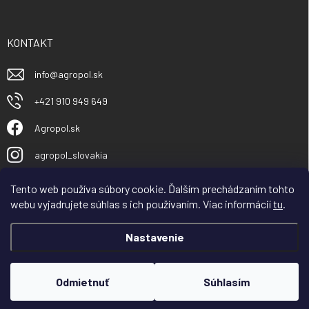
KONTAKT
info
@
agropol.sk
+421 910 949 649
Agropol.sk
agropol_slovakia
Tento web používa súbory cookie. Ďalším prechádzaním tohto
webu vyjadrujete súhlas s ich používaním. Viac informácií
tu
.
Nastavenie
Copyright 2026
Agropol.sk
. Všetky práva vyhradené.
Odmietnuť
Súhlasím
Vytvoril Shoptet