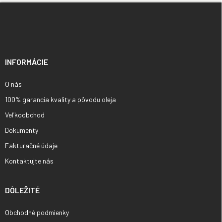
Z
á
p
ä
t
i
INFORMÁCIE
e
O nás
100% garancia kvality a pôvodu oleja
Veľkoobchod
Dokumenty
Fakturačné údaje
Kontaktujte nás
DÔLEŽITÉ
Obchodné podmienky