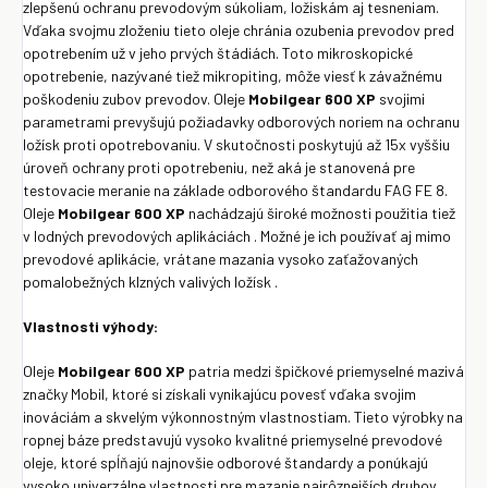
zlepšenú ochranu prevodovým súkoliam, ložiskám aj tesneniam.
Vďaka svojmu zloženiu tieto oleje chránia ozubenia prevodov pred
opotrebením už v jeho prvých štádiách. Toto mikroskopické
opotrebenie, nazývané tiež mikropiting, môže viesť k závažnému
poškodeniu zubov prevodov. Oleje
Mobilgear 600 XP
svojimi
parametrami prevyšujú požiadavky odborových noriem na ochranu
ložísk proti opotrebovaniu. V skutočnosti poskytujú až 15x vyššiu
úroveň ochrany proti opotrebeniu, než aká je stanovená pre
testovacie meranie na základe odborového štandardu FAG FE 8.
Oleje
Mobilgear 600 XP
nachádzajú široké možnosti použitia tiež
v lodných prevodových aplikáciách . Možné je ich používať aj mimo
prevodové aplikácie, vrátane mazania vysoko zaťažovaných
pomalobežných klzných valivých ložísk .
Vlastnosti výhody:
Oleje
Mobilgear 600 XP
patria medzi špičkové priemyselné mazivá
značky Mobil, ktoré si získali vynikajúcu povesť vďaka svojim
inováciám a skvelým výkonnostným vlastnostiam. Tieto výrobky na
ropnej báze predstavujú vysoko kvalitné priemyselné prevodové
oleje, ktoré spĺňajú najnovšie odborové štandardy a ponúkajú
vysoko univerzálne vlastnosti pre mazanie najrôznejších druhov