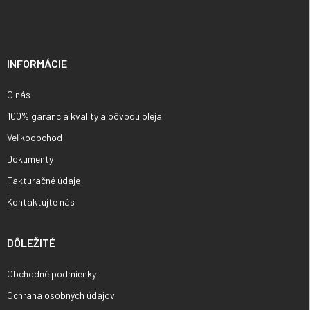
á
p
ä
t
i
INFORMÁCIE
e
O nás
100% garancia kvality a pôvodu oleja
Veľkoobchod
Dokumenty
Fakturačné údaje
Kontaktujte nás
DÔLEŽITÉ
Obchodné podmienky
Ochrana osobných údajov