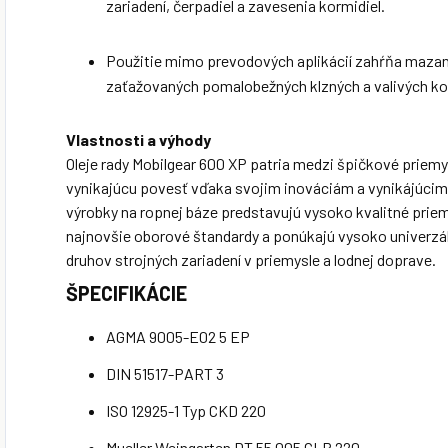
zariadení, čerpadiel a zavesenia kormidiel.
Použitie mimo prevodových aplikácií zahŕňa mazan
zaťažovaných pomalobežných klzných a valivých kon
Vlastnosti a výhody
Oleje rady Mobilgear 600 XP patria medzi špičkové priemys
vynikajúcu povesť vďaka svojim inováciám a vynikájúcim
výrobky na ropnej báze predstavujú vysoko kvalitné priem
najnovšie oborové štandardy a ponúkajú vysoko univerzál
druhov strojných zariadení v priemysle a lodnej doprave.
ŠPECIFIKÁCIE
AGMA 9005-E02 5 EP
DIN 51517-PART 3
ISO 12925-1 Typ CKD 220
Mueller Weingarten DT 55 005 CLP 220