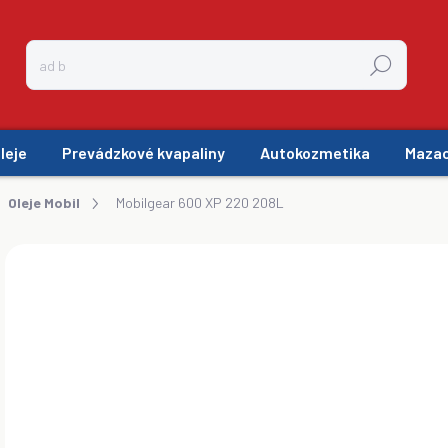
Hľadať
leje
Prevádzkové kvapaliny
Autokozmetika
Mazac
Oleje Mobil
Mobilgear 600 XP 220 208L
ZNAČKA:
MOBIL_SHC
€1
ZADARMO
€98
Jedn
SK
cena