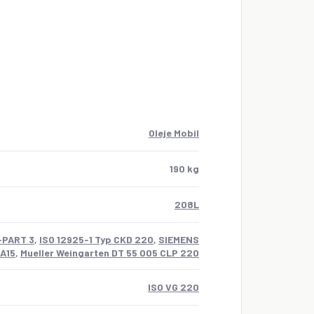
Oleje Mobil
190 kg
208L
-PART 3
,
ISO 12925-1 Typ CKD 220
,
SIEMENS
 A15
,
Mueller Weingarten DT 55 005 CLP 220
ISO VG 220