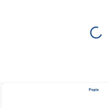
ZADARMO
SKLADOM
(>5 KS)
Mobilgear 600
XP 220 20L
€139
Do košíka
Popis