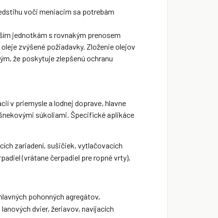
 predstihu voči meniacim sa potrebám
nším jednotkám s rovnakým prenosem
oleje zvýšené požiadavky. Zloženie olejov
tým, že poskytuje zlepšenú ochranu
cií v priemysle a lodnej doprave, hlavne
šnekovými súkoliami. Špecifické aplikáce
ch zariadení, sušičiek, vytlačovacích
rpadiel (vrátane čerpadiel pre ropné vrty),
í hlavných pohonných agregátov,
lanových dvier, žeriavov, navíjacích