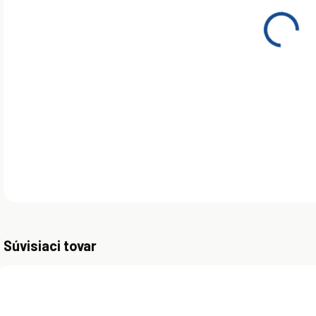
Vyso
urče
tlak
záťa
uza
maza
DETA
Súvisiaci tovar