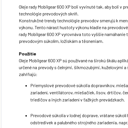
Oleje rady Mobilgear 600 XP boli vyvinuté tak, aby boli v
technológie prevodových skríň.
Konstrukčné trendy technológie prevodov smerujú k me
výkonu. Tento nárast hustoty výkonu kladie na prevodové 
rady Mobilgear 600 XP vyrovnáva toto vyššie namáhanie 
prevodovým súkolím, ložiskám a těsneniam.
Použitie
Oleje Mobilgear 600 XP sú používané na širokú škálu apliká
určené na prevody s čelnými, šikmozubými, kuželovými a 
zahŕňajú:
Priemyslové prevodové súkolia dopravníkov, miešací
zariadení, ventilátorov, miešačiek, lisov, drtičov, če
triedičov a iných zariadení v ťažkých prevádzkach.
Prevodové súkolia v lodnej doprave, vrátane súkol
odstredivek a palubného strojného zariadenia, napr. 