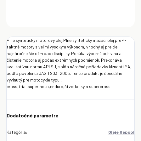
DETAILNÉ INFORMÁCIE
OPÝTAŤ SA
Uložiť
Plne syntetický motorový olej.Plne syntetický mazací olej pre 4-
taktné motory s veľmi vysokým výkonom, vhodný aj pre tie
najnáročnejšie off-road disciplíny. Ponúka výbornú ochranu a
čistenie motora aj počas extrémnych podmienok. Prekonáva
kvalitatívnu normu API SJ, spĺňa náročné požiadavky klznosti MA,
podľa povolenia JAS T903: 2006. Tento produkt je špeciálne
vyvinutý pre motocykle typu :
cross,trial,supermoto,enduro,štvorkolky a supercross.
Dodatočné parametre
Kategória
:
Oleje Repsol