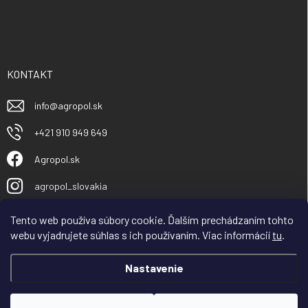
KONTAKT
info
@
agropol.sk
+421 910 949 649
Agropol.sk
agropol_slovakia
Tento web používa súbory cookie. Ďalším prechádzaním tohto
webu vyjadrujete súhlas s ich používaním. Viac informácií
tu
.
Nastavenie
Vážený obchodný partner, zákazník, spoločnosť
AGROPOL Slovakia s.r.o v dňoch od 30.7.– 08.08 čerpá
celozávodnú dovolenku. Objednávky začneme expedovať
Copyright 2026
Agropol.sk
. Všetky práva vyhradené.