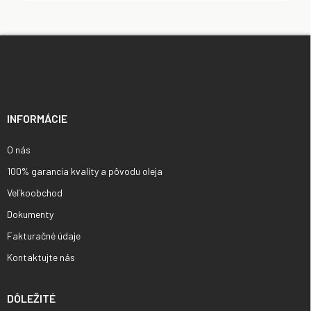
Z
á
p
ä
t
i
INFORMÁCIE
e
O nás
100% garancia kvality a pôvodu oleja
Veľkoobchod
Dokumenty
Fakturačné údaje
Kontaktujte nás
DÔLEŽITÉ