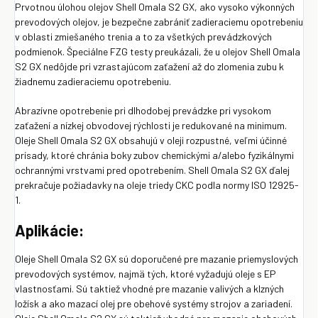
Prvotnou úlohou olejov Shell Omala S2 GX, ako vysoko výkonných
prevodových olejov, je bezpečne zabrániť zadieraciemu opotrebeniu
v oblasti zmiešaného trenia a to za všetkých prevádzkových
podmienok. Špeciálne FZG testy preukázali, že u olejov Shell Omala
S2 GX nedôjde pri vzrastajúcom zaťažení až do zlomenia zubu k
žiadnemu zadieraciemu opotrebeniu.
Abrazívne opotrebenie pri dlhodobej prevádzke pri vysokom
zaťažení a nízkej obvodovej rýchlosti je redukované na minimum.
Oleje Shell Omala S2 GX obsahujú v oleji rozpustné, veľmi účinné
prísady, ktoré chránia boky zubov chemickými a/alebo fyzikálnymi
ochrannými vrstvami pred opotrebením. Shell Omala S2 GX ďalej
prekračuje požiadavky na oleje triedy CKC podla normy ISO 12925-
1.
Aplikácie:
Oleje Shell Omala S2 GX sú doporučené pre mazanie priemyslových
prevodových systémov, najmä tých, ktoré vyžadujú oleje s EP
vlastnosťami. Sú taktiež vhodné pre mazanie valivých a klzných
ložísk a ako mazací olej pre obehové systémy strojov a zariadení.