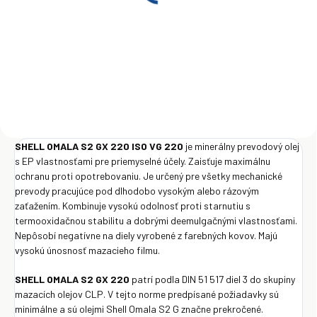
20L
€139
Do košíka
SHELL OMALA S2 GX 220 ISO VG 220
je minerálny prevodový olej
s EP vlastnosťami pre priemyselné účely. Zaisťuje maximálnu
ochranu proti opotrebovaniu. Je určený pre všetky mechanické
prevody pracujúce pod dlhodobo vysokým alebo rázovým
zaťažením. Kombinuje vysokú odolnosť proti starnutiu s
termooxidačnou stabilitu a dobrými deemulgačnými vlastnosťami.
Nepôsobí negatívne na diely vyrobené z farebných kovov. Majú
vysokú únosnosť mazacieho filmu.
SHELL OMALA S2 GX 220
patrí podla DIN 51 517 diel 3 do skupiny
mazacích olejov CLP. V tejto norme predpísané požiadavky sú
minimálne a sú olejmi Shell Omala S2 G značne prekročené.