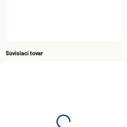
Nepôsobí negatívne na diely vyrobené z farebných kovov. Majú
vysokú únosnosť mazacieho filmu.
DETAILNÉ INFORMÁCIE
OPÝTAŤ SA
Uložiť
Súvisiaci tovar
ZADARMO
SKLADOM
(>5 KS)
Shell Omala S2 GX 220