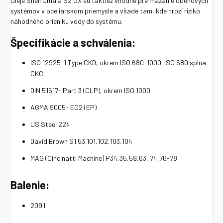
Oleje Shell Omala S2 GX sú taktiež vhodné pre mazanie obehových
systémov v oceliarskom priemysle a všade tam, kde hrozí riziko
náhodného prieniku vody do systému.
Špecifikácie a schválenia:
ISO 12925-1 Type CKD, okrem ISO 680-1000. ISO 680 splna
CKC
DIN 51517- Part 3 (CLP), okrem ISO 1000
AGMA 9005- EO2 (EP)
US Steel 224
David Brown S1.53.101,102,103,104
MAG (Cincinatti Machine) P34,35,59,63, 74,76-78
Balenie:
209 l