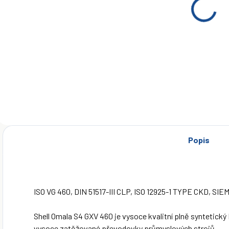
Prevodový olej
Shell Omala S4
GXV 460 209 l
€1 997,52
Detail
Popis
ISO VG 460, DIN 51517-III CLP, ISO 12925-1 TYPE CKD, SI
Shell Omala S4 GXV 460 je vysoce kvalitní plně syntetický
vysoce zatěžované převodovky průmyslových strojů.