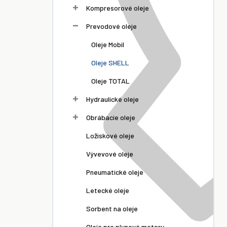
Kompresorové oleje
Prevodové oleje
Oleje Mobil
Oleje SHELL
Oleje TOTAL
Hydraulické oleje
Obrábacie oleje
Ložiskové oleje
Vývevové oleje
Pneumatické oleje
SKLADOM
SKLADOM
SKLADOM
Diala
Shell Tonna
Shell Morlina
Letecké oleje
-I 20L
S3 M 220 20L
S2 BL 10 20L
Sorbent na oleje
0 €
129,00 €
167,00 €
Oleje pre plynové motory