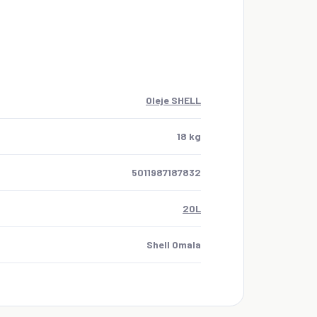
Oleje SHELL
18 kg
5011987187832
20L
Shell Omala