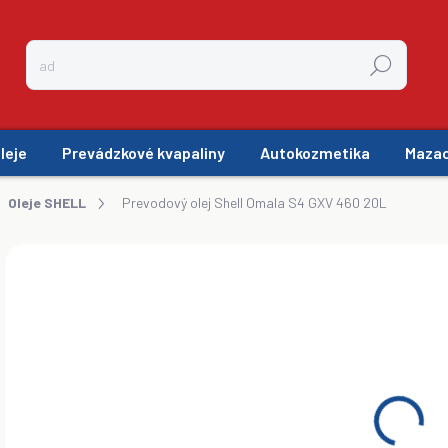
Hľadať
leje
Prevádzkové kvapaliny
Autokozmetika
Mazac
Oleje SHELL
Prevodový olej Shell Omala S4 GXV 460 20L
ZNAČKA:
SHELL OMALA
€2
ZADARMO
€16
Jedn
MO
cena
špec
synt