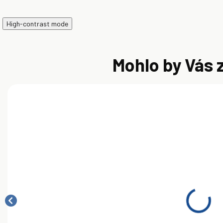
High-contrast mode
Mohlo by Vás 
SKLADOM
SKLADOM
Shell Omala
Shell Omala
S
S2 GX 460
S2 GX 220
S
20L
20L