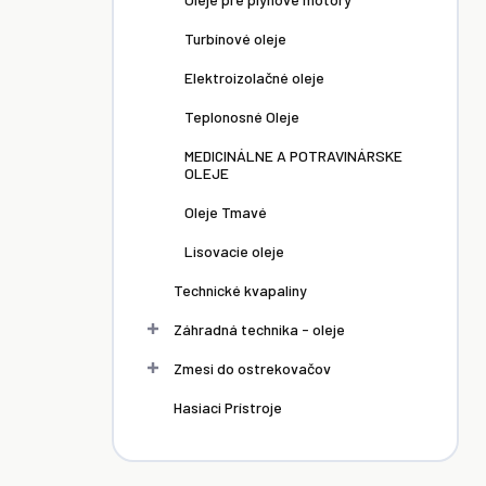
šíka
Do košíka
Do košíka
Turbínové oleje
Elektroizolačné oleje
Teplonosné Oleje
MEDICINÁLNE A POTRAVINÁRSKE
OLEJE
Oleje Tmavé
Lisovacie oleje
Technické kvapaliny
Záhradná technika - oleje
Zmesi do ostrekovačov
Hasiaci Prístroje