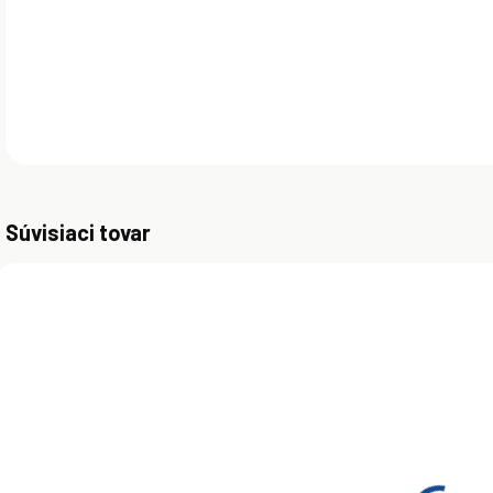
DETA
Súvisiaci tovar
ZADARMO
MOMENTÁLNE
NEDOSTUPNÉ
(>5 KS)