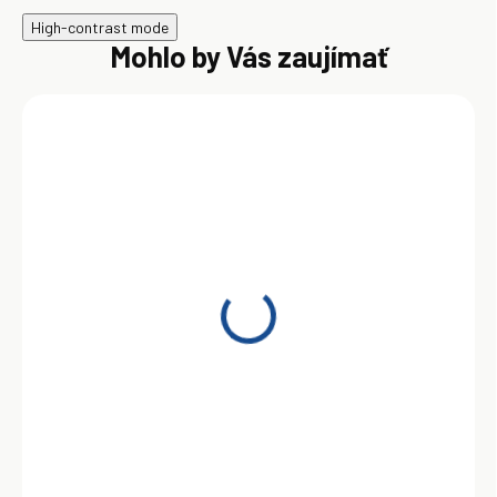
High-contrast mode
Mohlo by Vás zaujímať
AKCIA
ORLEN HIPOL GL-5
80W-90 205L
659,00 €