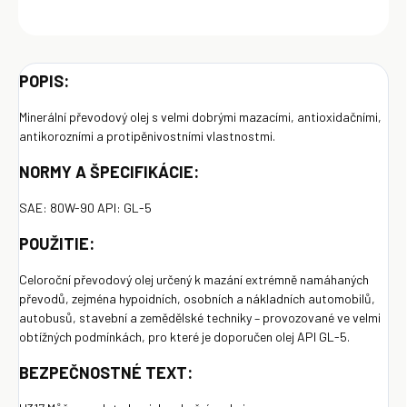
OPÝTAŤ SA
Uložiť
POPIS:
Minerální převodový olej s velmi dobrými mazacími, antioxidačními,
antikorozními a protipěnivostními vlastnostmi.
NORMY A ŠPECIFIKÁCIE:
SAE: 80W-90 API: GL-5
POUŽITIE:
Celoroční převodový olej určený k mazání extrémně namáhaných
převodů, zejména hypoidních, osobních a nákladních automobilů,
autobusů, stavební a zemědělské techniky – provozované ve velmi
obtížných podmínkách, pro které je doporučen olej API GL-5.
BEZPEČNOSTNÉ TEXT: