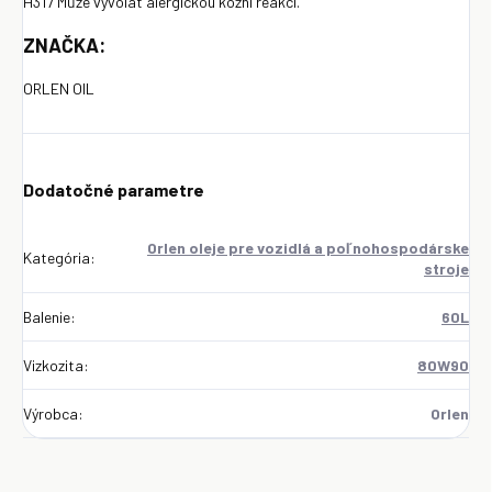
H317 Může vyvolat alergickou kožní reakci.
ZNAČKA:
ORLEN OIL
Dodatočné parametre
Orlen oleje pre vozidlá a poľnohospodárske
Kategória
:
stroje
Balenie
:
60L
Vizkozita
:
80W90
Výrobca
:
Orlen