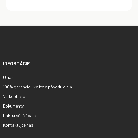
Z
á
p
ä
t
i
INFORMÁCIE
e
O nás
100% garancia kvality a pôvodu oleja
Veľkoobchod
Dokumenty
Fakturačné údaje
Kontaktujte nás