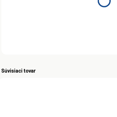
hydr
mine
přís
vlas
DETA
Súvisiaci tovar
AKCIA
ZADARMO
SKLADOM