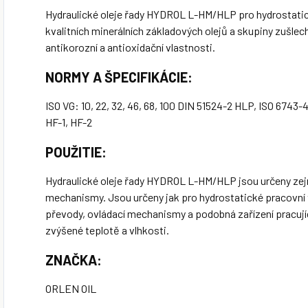
Hydraulické oleje řady HYDROL L-HM/HLP pro hydrostatic
kvalitních minerálních základových olejů a skupiny zušlech
antikorozní a antioxidační vlastnosti.
NORMY A ŠPECIFIKÁCIE:
ISO VG: 10, 22, 32, 46, 68, 100 DIN 51524-2 HLP, ISO 6743
HF-1, HF-2
POUŽITIE:
Hydraulické oleje řady HYDROL L-HM/HLP jsou určeny ze
mechanismy. Jsou určeny jak pro hydrostatické pracovní ta
převody, ovládací mechanismy a podobná zařízení pracují
zvýšené teplotě a vlhkosti.
ZNAČKA:
ORLEN OIL