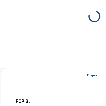
(2 KS)
Orlen HYDROL
L-HM/HLP 68
205L
€569
Do košíka
Popis
POPIS: