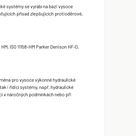
ké systémy se vyrábí na bázi vysoce
ťujících přísad zlepšujících protioděrové,
-4 HM, ISO 11158-HM Parker Denison HF-0,
jména pro vysoce výkonné hydraulické
k i řídicí systémy, např. hydraulické
cí v náročných podmínkách nebo při