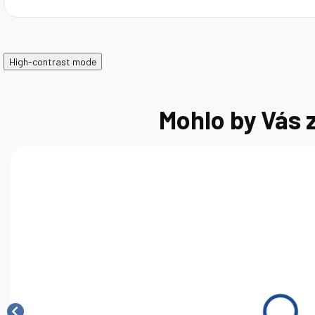
High-contrast mode
Mohlo by Vás 
AKCIA
AKCIA
AKC
SKLADOM
SKLADOM
Orlen Hydrol
Orlen Hydrol
O
L-HM/HLP
L-HM/HLP 32