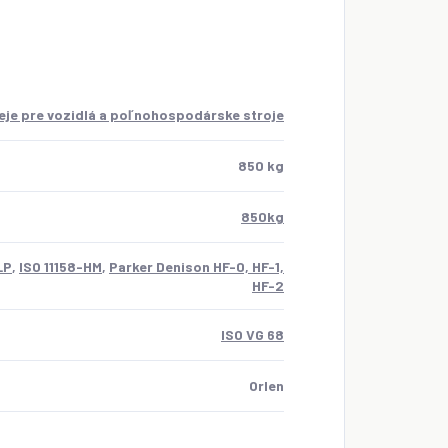
leje pre vozidlá a poľnohospodárske stroje
850 kg
850kg
LP
,
ISO 11158-HM
,
Parker Denison HF-0, HF-1,
HF-2
ISO VG 68
Orlen