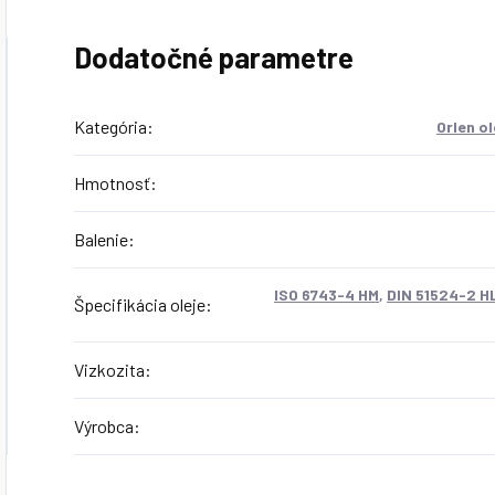
Dodatočné parametre
Kategória
:
Orlen o
Hmotnosť
:
Balenie
:
ISO 6743-4 HM
,
DIN 51524-2 H
Špecifikácia oleje
:
Vizkozita
:
Výrobca
: