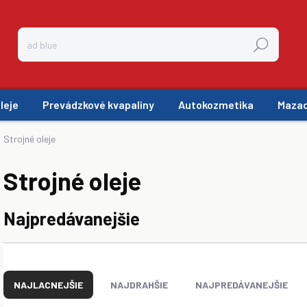
Hľadať
leje
Prevádzkové kvapaliny
Autokozmetika
Mazac
Strojné oleje
Strojné oleje
Najpredávanejšie
R
a
NAJLACNEJŠIE
NAJDRAHŠIE
NAJPREDÁVANEJŠIE
d