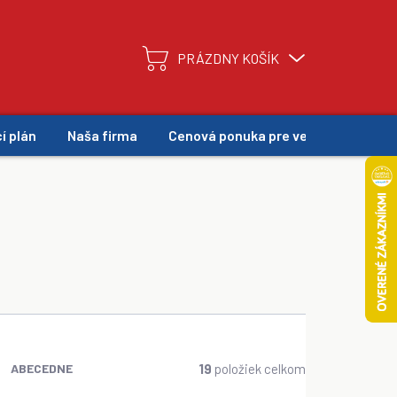
PRÁZDNY KOŠÍK
NÁKUPNÝ
KOŠÍK
í plán
Naša firma
Cenová ponuka pre veľkoodber
19
položiek celkom
ABECEDNE