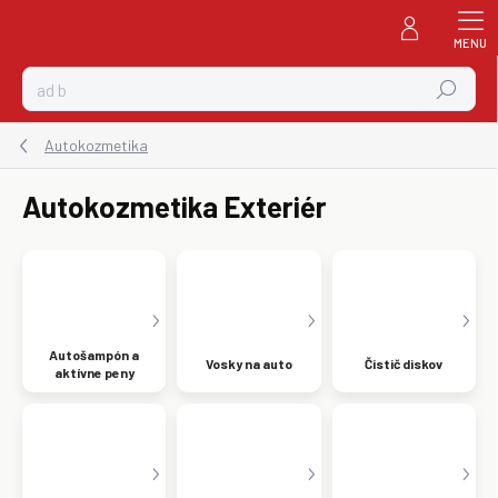
Prejsť
na
obsah
Hľadať
Autokozmetika
Autokozmetika Exteriér
Autošampón a
Vosky na auto
Čistič diskov
aktívne peny