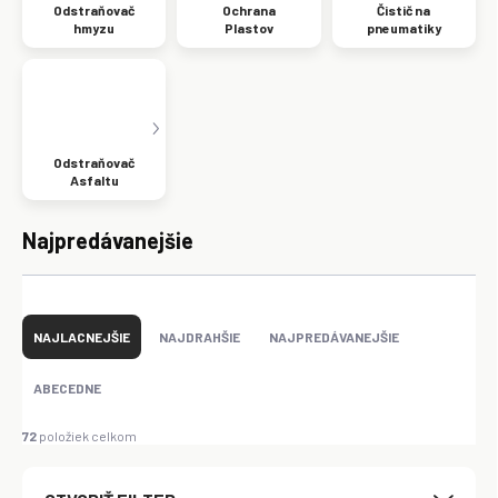
Odstraňovač
Ochrana
Čistič na
hmyzu
Plastov
pneumatiky
Odstraňovač
Asfaltu
Najpredávanejšie
R
a
NAJLACNEJŠIE
NAJDRAHŠIE
NAJPREDÁVANEJŠIE
d
e
ABECEDNE
n
i
72
položiek celkom
e
p