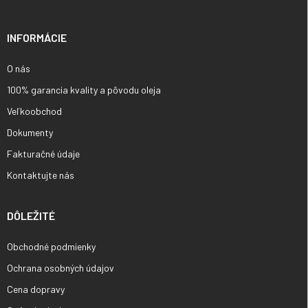
ä
t
i
INFORMÁCIE
e
O nás
100% garancia kvality a pôvodu oleja
Veľkoobchod
Dokumenty
Fakturačné údaje
Kontaktujte nás
DÔLEŽITÉ
Obchodné podmienky
Ochrana osobných údajov
Cena dopravy