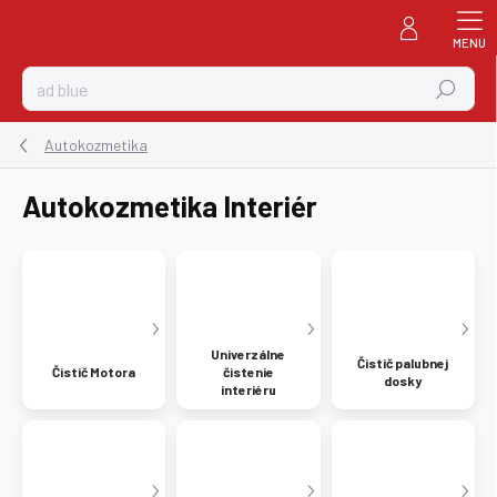
Prejsť
na
obsah
Hľadať
Autokozmetika
Autokozmetika Interiér
Univerzálne
Čistič palubnej
Čistič Motora
čistenie
dosky
interiéru