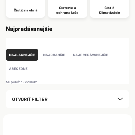
Čistenie a
Čistič
Čistič na okná
ochrana kože
Klimatizácie
Najpredávanejšie
R
a
NAJLACNEJŠIE
NAJDRAHŠIE
NAJPREDÁVANEJŠIE
d
e
ABECEDNE
n
i
56
položiek celkom
e
p
OTVORIŤ FILTER
r
o
d
V
u
ý
k
p
t