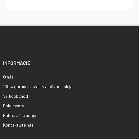
Z
á
p
ä
t
i
INFORMÁCIE
e
O nás
100% garancia kvality a pôvodu oleja
Veľkoobchod
Dokumenty
Fakturačné údaje
Kontaktujte nás