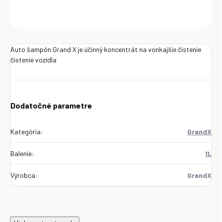
OPÝTAŤ SA
Uložiť
Auto šampón Grand X je účinný koncentrát na vonkajšie čistenie
čistenie vozidla
Dodatočné parametre
Kategória
:
GrandX
Balenie
:
1L
Výrobca
:
GrandX